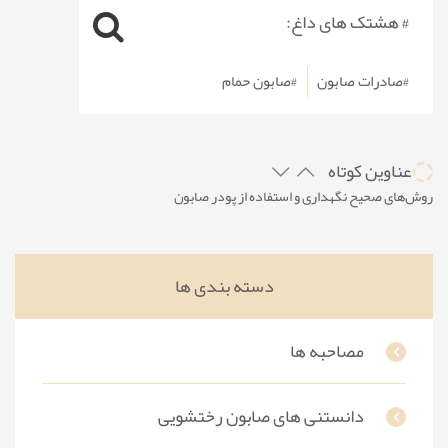
# هشتک های داغ:
#صادرات صابون
#صابون حمام
عناوین کوتاه
روش‌های صحیح نگهداری و استفاده از پودر صابون
چگونه صابون‌های گیاهی می‌توانند به تعادل هورمونی پوست کمک کنند
پوستی براق و تمیز با چیپس صابون
دسته بندی ها
ساخت صابون با رنگ و اسانس های متفاوت
ساخت صابون در خانه با روش‌های ساده
مصاحبه ها
دانستنی های صابون رختشویی