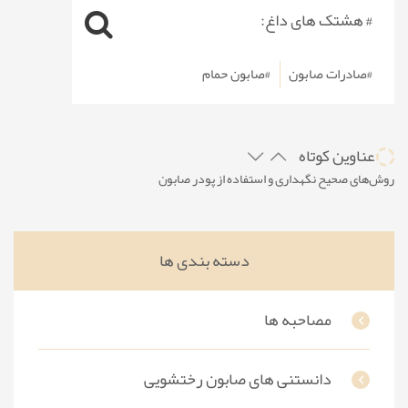
# هشتک های داغ:
#صادرات صابون
#صابون حمام
عناوین کوتاه
روش‌های صحیح نگهداری و استفاده از پودر صابون
چگونه صابون‌های گیاهی می‌توانند به تعادل هورمونی پوست کمک کنند
پوستی براق و تمیز با چیپس صابون
دسته بندی ها
ساخت صابون با رنگ و اسانس های متفاوت
ساخت صابون در خانه با روش‌های ساده
مصاحبه ها
دانستنی های صابون رختشویی