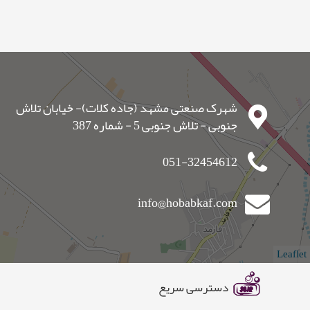
شهرک صنعتی مشهد (جاده کلات)- خیابان تلاش
جنوبی - تلاش جنوبی 5 - شماره 387
051-32454612
info@hobabkaf.com
Leaflet
دسترسی سریع