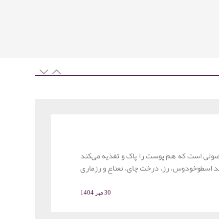
صولی است که هم پوست را پاک و تغذیه می‌کند
ند اسطوخودوس، رز، درخت چای، نعناع و رزماری
 این مقاله به معرفی انواع اسانس‌های مناسب،
اری صابون‌های آروماتراپی می‌پردازد.
30 مهر 1404