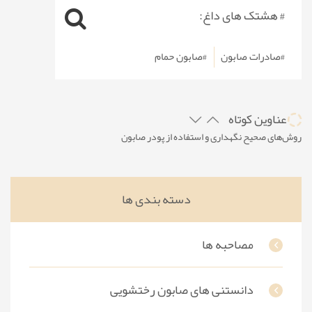
# هشتک های داغ:
#صادرات صابون
#صابون حمام
عناوین کوتاه
روش‌های صحیح نگهداری و استفاده از پودر صابون
چگونه صابون‌های گیاهی می‌توانند به تعادل هورمونی پوست کمک کنند
پوستی براق و تمیز با چیپس صابون
دسته بندی ها
ساخت صابون با رنگ و اسانس های متفاوت
ساخت صابون در خانه با روش‌های ساده
مصاحبه ها
دانستنی های صابون رختشویی