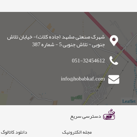
شهرک صنعتی مشهد (جاده کلات)- خیابان تلاش
جنوبی - تلاش جنوبی 5 - شماره 387
051-32454612
info@hobabkaf.com
Leaflet
دسترسی سریع
مجله الکترونیک
دانلود کاتالوگ