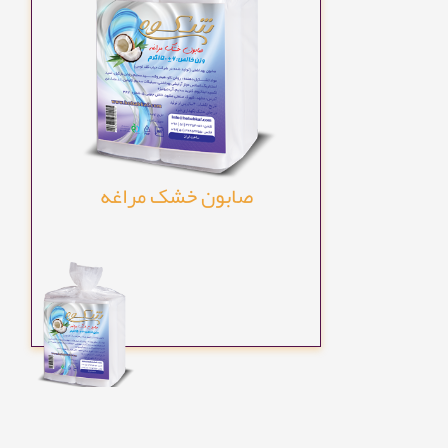
صابون خشک مراغه